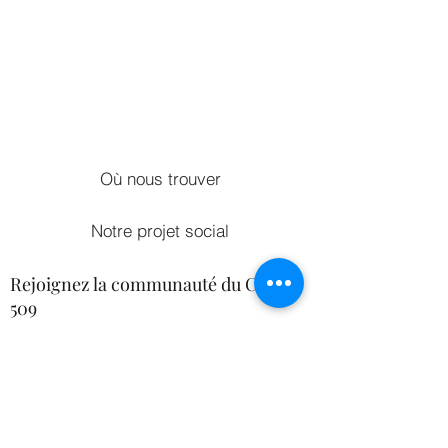
Où nous trouver
Notre projet social
Rejoignez la communauté du Café
509
En vous inscrivant, vous bénéficierez d'un
accès exclusif à nos promotions et recevrez
des mises à jour sur nos derniers projets
de communauté et de développement.