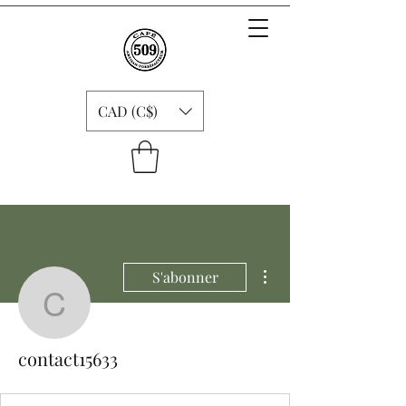
CAD (C$)
Plus d'actions
S'abonner
contact15633
contact15633