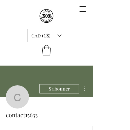
CAD (C$)
Plus d'actions
S'abonner
contact15633
contact15633